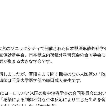
、大宮のソニックシティで開催された日本獣医麻酔外科学
画像診断学会、日本獣医内視鏡外科研究会の合同学会に
師が集まる大きな学会です。
講しましたが、普段あまり聞く機会のない人医療の「敗
講師は千葉大学医学部の織田成人先生です。
6年にヨーロッパと米国の集中治療学会の合同委員会にお
「感染による制御不能な生体反応により生じた生命を脅
うになりました（Sepsis-3）。