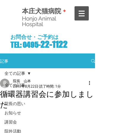
+
本庄犬猫病院
Honjo Animal
Hospital
お問合せ・ご予約は
22-1122
TEL: 0495-
記事
全ての記事
院長 山本
全ての記事
2017年8月22日
読了時間: 1分
循環器講習会に参加しまし
学会
た
院長の思い
お知らせ
講習会
院外活動