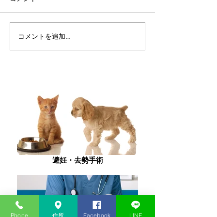
学会に参加しました
学会に参加しま
コメントを追加…
避妊・去勢手術
Phone
住所
Facebook
LINE